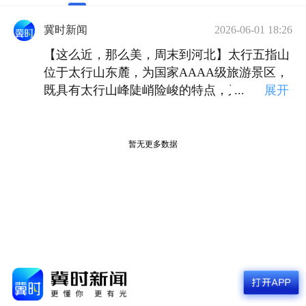
冀时新闻
2026-06-01 18:26
【这么近，那么美，周末到河北】太行五指山
位于太行山东麓，为国家AAAA级旅游景区，
既具有太行山峰陡峭险峻的特点，又有原始森
...
展开
林般茂密植被风光，以“雄、奇、险、秀”著
称。其中一处绵延三公里的山脉远望如卧佛，
幽远宁静，颇有意境。
暂无更多数据
关闭