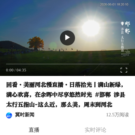
0:00
/
04:35
回看·美丽河北慢直播·日落拾光丨满山新绿，
满心欢喜，在余晖中尽享悠然时光 #邯郸 涉县
太行五指山~这么近，那么美，周末到河北
冀时新闻
12.5万阅读
直播
实时评论