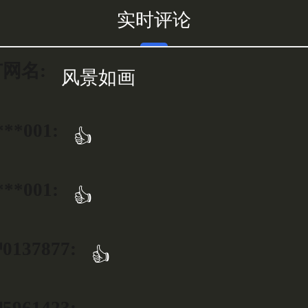
实时评论
网名:
风景如画
***001:
👍
***001:
👍
137877:
👍
961423: