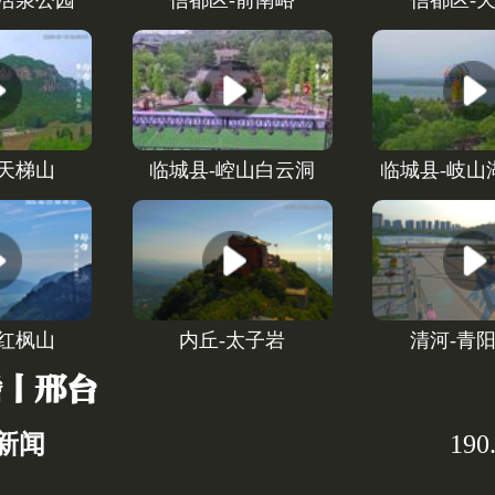
达活泉公园
信都区-前南峪
信都区-
-天梯山
临城县-崆山白云洞
临城县-岐山
-红枫山
内丘-太子岩
清河-青
播丨邢台
新闻
19