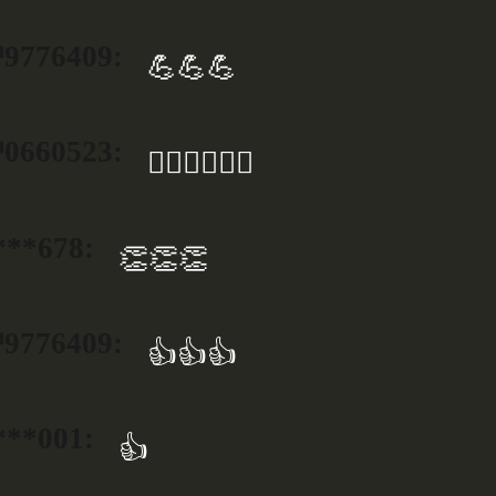
776409:
💪💪💪
660523:
👍🏻👍🏻👍🏻
***678:
👏👏👏
776409:
👍👍👍
***001:
👍