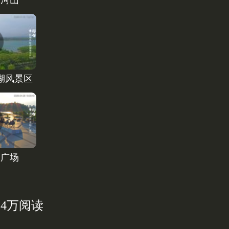
天河山
湖风景区
阳广场
0.4万阅读