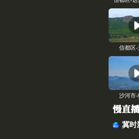
信都区-
信都区
沙河市
慢直
冀时