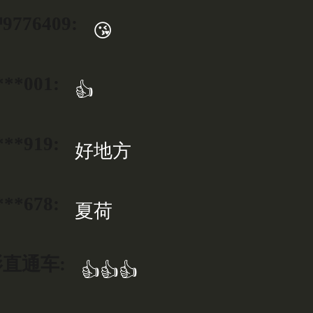
776409:
😘
***001:
👍
***919:
好地方
***678:
夏荷
直通车:
👍👍👍