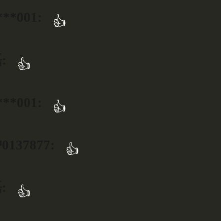
***001:
👍
:
👍
***001:
👍
137877:
👍
:
👍