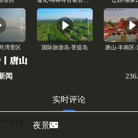
游景区
遵化-禅林寺古银杏风景园
迁西-潘家
揽月湾景区
国际旅游岛-菩提岛
唐山-丰南区
播丨唐山
新闻
23
实时评论
***919:
夜景🌃