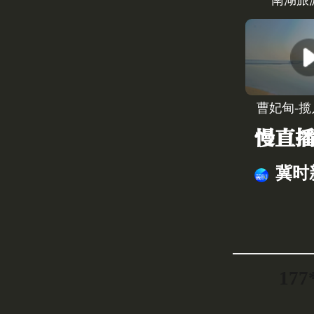
南湖旅
曹妃甸-
慢直
冀时
177