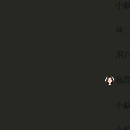
小默
🌞:
用户9
杨磊
小默