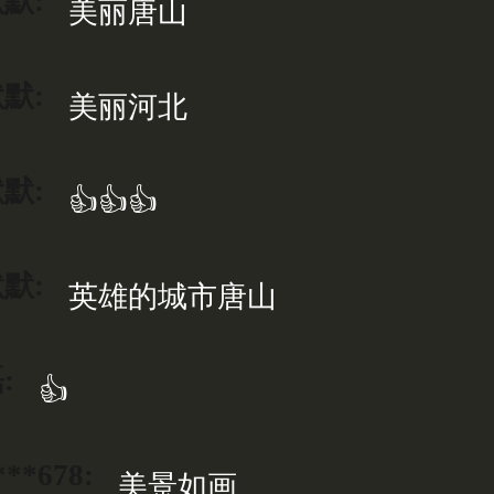
默:
美丽唐山
默:
美丽河北
默:
👍👍👍
默:
英雄的城市唐山
:
👍
***678:
美景如画