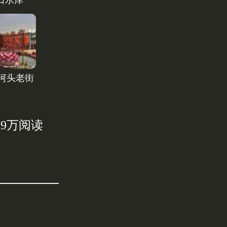
口水库
-河头老街
6.9万阅读