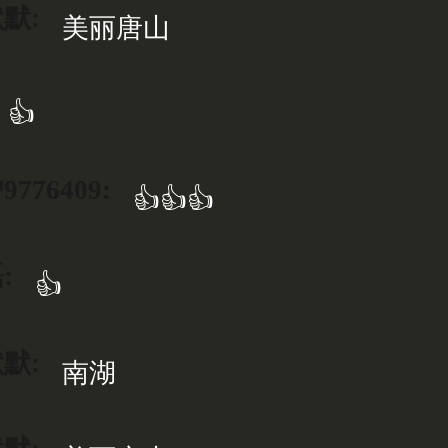
默:
美丽唐山
👍
776409:
👍👍👍
:
👍
默:
南湖