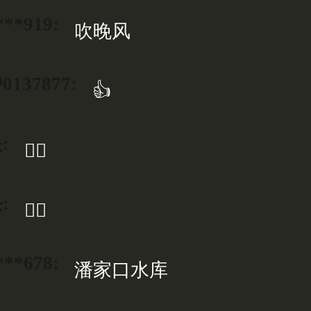
***919:
吹晚风
137877:
👍
:
👍🏻
:
👍🏻
***678:
潘家口水库