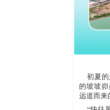
初夏的
的坡坡峁
远道而来
“快往