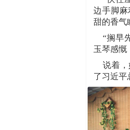
边手脚麻
甜的香气
“搁早
玉琴感慨
说着，
了习近平