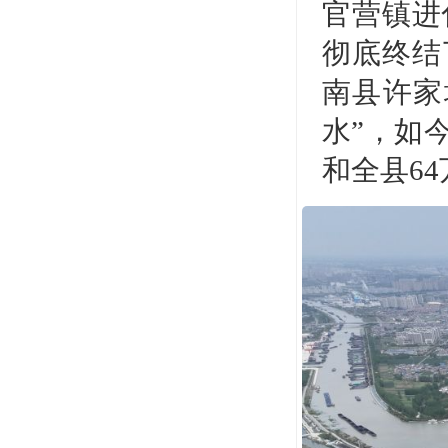
官营镇进
彻底终结
南县许家
水”，如
和全县6