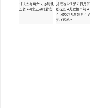
对决太有烟火气 @河北
提醒这些生活习惯是催
五超 #河北五超推荐官
熟元凶 #儿童性早熟 #
全国53万儿童遭遇性早
熟 #高碳水