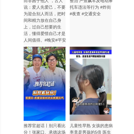
而非困于他人”，古人
整治 严查飙车及电动摩
说：爱人先爱己，不要
托车违法等行为 #炸街
为迎合别人而活，把时
#夜查 #交通安全
间和精力放在自己身
上，过自己想要的生
活，懂得爱惜自己才是
人间值得。#晚安#平安
推荐官超话丨别只看比
儿童性早熟 女孩的患病
分！张家口、承德这场
率竟是男孩的5倍 医生