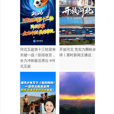
河北五超第十三轮迎来
开放河北 凭实力圈粉全
关键一战！阶段收官，
球丨冀时新闻主播说
全力冲刺最后席位 #河
北五超