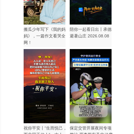
搬瓜少年写下《我的妈
陪你一起看日出丨承德
妈》，一篇作文看哭全
避暑山庄 2026.08.08
网！
祝你平安丨“生而悦己，
保定交管开展夜间专项