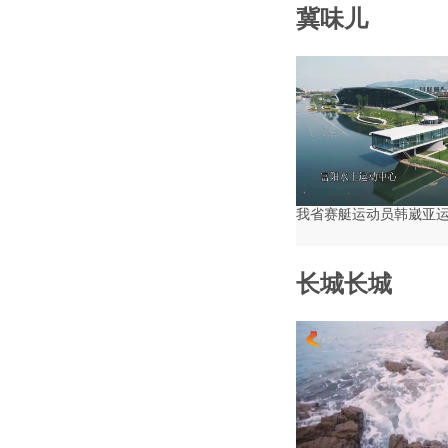
冀味儿
我省赛艇运动员韩崴亚
长城长城