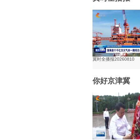
冀时全播报20260810
你好京津冀