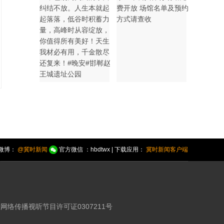
纠结不放。人生本就起
费开放 场馆名单及预约
起落落，低谷时积蓄力
方式请查收
量，高峰时从容绽放，
你值得所有美好！天生
我材必有用，千金散尽
还复来！#晚安#邯郸赵
王城遗址公园
微博：
@冀时新闻
官方微信 ：hbdtwx | 下载应用：
冀时新闻客户端
网络传播视听节目许可证0307211号