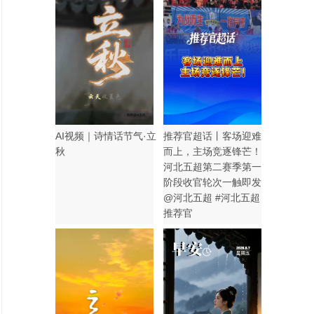
AI视频｜诗情话节气·立
推荐官超话丨客场迎难
秋
而上，主场竞逐锋芒！
河北五超第二赛季第一
阶段收官轮次一触即发
@河北五超 #河北五超
推荐官