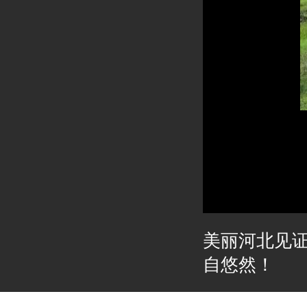
美丽河北见
自悠然！